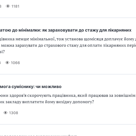
8
1181
латою до мінімалки: як зараховувати до стажу для лікарняних
івника менше мінімальної, тож установа щомісяця доплачує йому 
 можна зарахувати до страхового стажу для оплати лікарняних пер
зі?
8
1066
омога суміснику: чи можливо
рони здоров’я скорочують працівника, який працював за зовнішнім
ник закладу виплатити йому вихідну допомогу?
1308