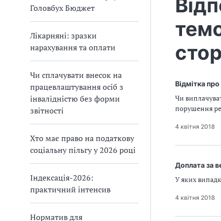
Відп
Головбух Бюджет
темо
Лікарняні: зразки
стор
нарахування та оплати
Чи сплачувати внесок на
Відмітка про
працевлаштування осіб з
інвалідністю без форми
Чи виплачуват
порушення ре
звітності
4 квітня 2018
Хто має право на податкову
соціальну пільгу у 2026 році
Доплата за в
Індексація-2026:
У яких випадк
практичний інтенсив
4 квітня 2018
Норматив для