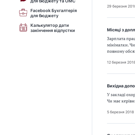
для бюджету та ОМС
29 березня 201
Facebook Бухгалтерія
для бюджету
Калькулятор дати
Місяці з доп
закінчення відпустки
Зарплата прац
мінімалки. Чи
повному обся
12 березня 201
Вихідна доп
У закладі охо
Чи має керів
5 березня 2018