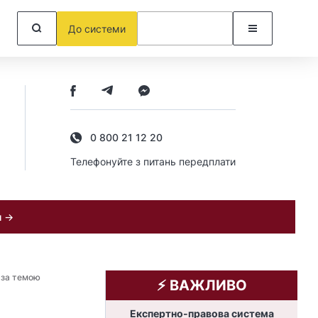
До системи
0 800 21 12 20
Телефонуйте з питань передплати
и →
я за темою
⚡️ ВАЖЛИВО
Експертно-правова система