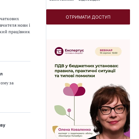
ОТРИМАТИ ДОСТУП
очаткових
 вчителя мови і
акий працівник
ул
ному за
зву