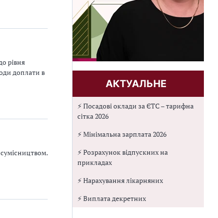
до рівня
іоди доплати в
АКТУАЛЬНЕ
⚡ Посадові оклади за ЄТС – тарифна
сітка 2026
⚡ Мінімальна зарплата 2026
⚡ Розрахунок відпускних на
 сумісництвом.
прикладах
⚡ Нарахування лікарняних
⚡ Виплата декретних