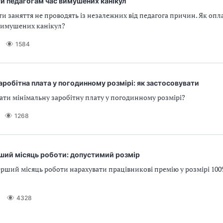
и педагогам час вимушених канікул
іти заняття не проводять із незалежних від педагога причин. Як оп
 вимушених канікул?
1584
аробітна плата у погодинному розмірі: як застосовувати
ати мінімальну заробітну плату у погодинному розмірі?
1268
рший місяць роботи: допустимий розмір
рший місяць роботи нарахувати працівникові премію у розмірі 10
4328