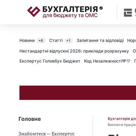
📝
Новини
Статті
Запитання та відповіді
Нор
+6
+1
Нестандартні відпускні 2026: приклади розрахунку
О
Експертус Головбух Бюджет
Код Незалежності💙💛
Головне
Бухгалтерія д
Виплати праців
Знайомтеся — Експертус