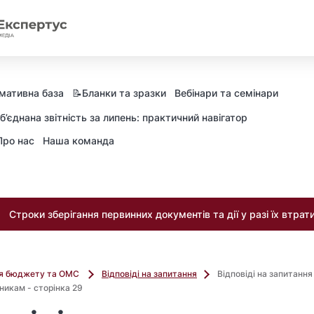
мативна база
📝Бланки та зразки
Вебінари та семінари
б’єднана звітність за липень: практичний навігатор
Про нас
Наша команда
Строки зберігання первинних документів та дії у разі їх втрат
ля бюджету та ОМС
Відповіді на запитання
Відповіді на запитанн
никам - сторінка 29