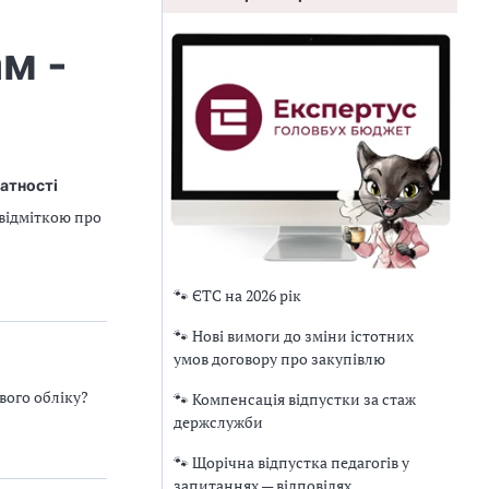
м -
атності
 відміткою про
🐾 ЄТС на 2026 рік
🐾 Нові вимоги до зміни істотних
умов договору про закупівлю
вого обліку?
🐾 Компенсація відпустки за стаж
держслужби
🐾 Щорічна відпустка педагогів у
запитаннях — відповідях