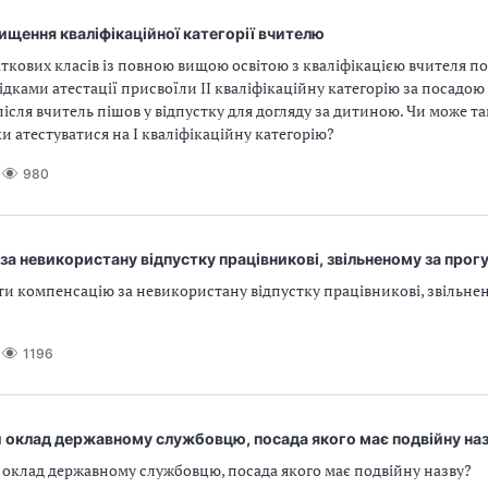
ищення кваліфікаційної категорії вчителю
ткових класів із повною вищою освітою з кваліфікацією вчителя п
лідками атестації присвоїли ІІ кваліфікаційну категорію за посадою
після вчитель пішов у відпустку для догляду за дитиною. Чи може т
ки атестуватися на І кваліфікаційну категорію?
980
за невикористану відпустку працівникові, звільненому за прог
и компенсацію за невикористану відпустку працівникові, звільне
1196
 оклад державному службовцю, посада якого має подвійну на
 оклад державному службовцю, посада якого має подвійну назву?