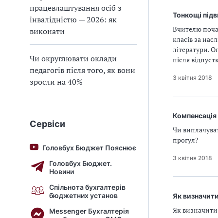
працевлаштування осіб з
Тонкощі підв
інвалідністю — 2026: як
Вчителю поча
виконати
класів за нас
літератури. О
Чи округлювати оклади
після відпуст
педагогів після того, як вони
3 квітня 2018
зросли на 40%
Компенсація 
Сервіси
Чи виплачуват
прогул?
Головбух Бюджет Пояснює
3 квітня 2018
Головбух Бюджет.
Новини
Спільнота бухгалтерів
бюджетних установ
Як визначити
Як визначити
Messenger Бухгалтерія