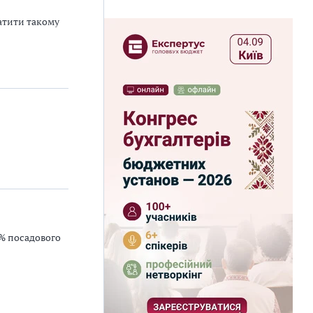
латити такому
0% посадового